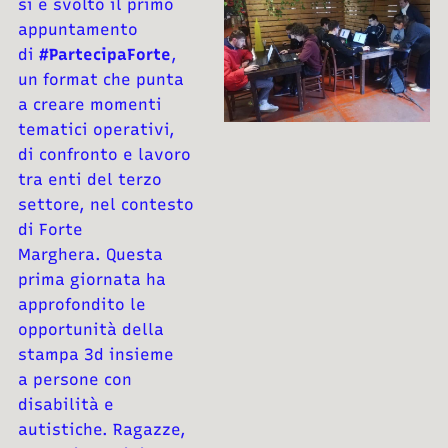
si è svolto il primo
appuntamento
di
#PartecipaForte
,
un format che punta
a creare momenti
tematici operativi,
di
confronto e lavoro
tra enti del terzo
settore, nel contesto
di Forte
Marghera.
Questa
prima giornata ha
approfondito le
opportunità della
stampa 3d insieme
a
persone con
disabilità e
autistiche. Ragazze,